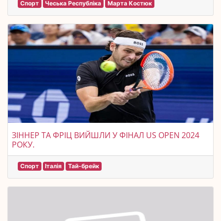
Спорт
Чеська Республіка
Марта Костюк
ЗІННЕР ТА ФРІЦ ВИЙШЛИ У ФІНАЛ US OPEN 2024
РОКУ.
Спорт
Італія
Тай-брейк