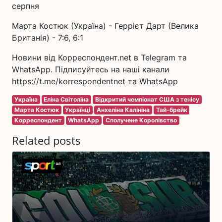
серпня
Марта Костюк (Україна) - Геррієт Дарт (Велика
Британія) - 7:6, 6:1
Новини від Корреспондент.net в Telegram та
WhatsApp. Підписуйтесь на наші канали
https://t.me/korrespondentnet та WhatsApp
Україна
Еліна Світоліна
Відкритий чемпіонат США з тенісу
Марта Костюк
Українці
Анхеліна Калініна
Тай-брейк
Корреспондент
WhatsApp
Сполучене Королівство
Related posts