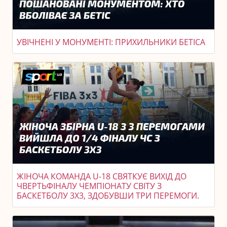
УВІЧНЕНІ У МОНУМЕНТІ: ПРИХИЛЬНИКИ БЕТІСА
ЖІНОЧА КОМАНДА U-18 СВЯТКУЄ ВИХІД ДО
ЧВЕРТЬФІНАЛУ ЧЕМПІОНАТУ СВІТУ З
БАСКЕТБОЛУ 3X3, ЗДОБУВШИ ТРИ ПЕРЕМОГИ.