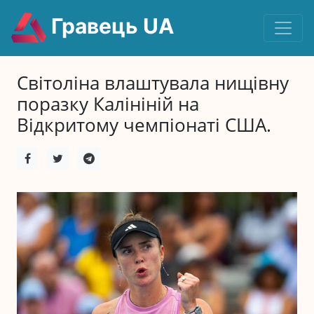
Гравець UA
Світоліна влаштувала нищівну
поразку Калініній на
Відкритому чемпіонаті США.