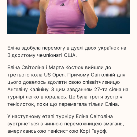
Еліна здобула перемогу в дуелі двох українок на
Відкритому чемпіонаті США.
Еліна Світоліна і Марта Костюк вийшли до
третього кола US Open. Причому Світоліній для
цього довелось здолати свою співвітчизницю
Ангеліну Калініну. З цим завданням 27-та сіяна на
турнірі легко впоралась. Це була третя зустріч
тенісисток, поки що перемагала тільки Еліна.
У наступному етапі турніру Еліна Світоліна
зустрінеться з чинною переможницею змагань,
американською тенісисткою Корі Гауфф.