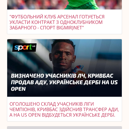
"ФУТБОЛЬНИЙ КЛУБ АРСЕНАЛ ГОТУЄТЬСЯ
УКЛАСТИ КОНТРАКТ З ОДНОКЛУБНИКОМ
ЗАБАРНОГО - СПОРТ BIGMIR)NET"
ОГОЛОШЕНО СКЛАД УЧАСНИКІВ ЛІГИ
ЧЕМПІОНІВ, КРИВБАС ЗДІЙСНИВ ТРАНСФЕР АДИ,
А НА US OPEN ВІДБУДЕТЬСЯ УКРАЇНСЬКЕ ДЕРБІ.