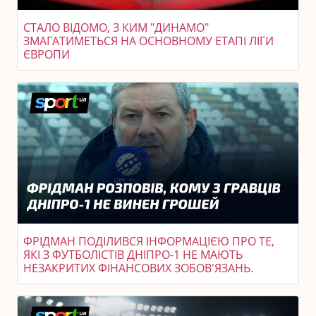
СТАЛО ВІДОМО, З КИМ "ДИНАМО"
ЗМАГАТИМЕТЬСЯ НА ОСНОВНОМУ ЕТАПІ ЛІГИ
ЄВРОПИ
ФРІДМАН ПОДІЛИВСЯ ІНФОРМАЦІЄЮ ПРО ТЕ,
ЯКІ З ФУТБОЛІСТІВ ДНІПРО-1 НЕ МАЮТЬ
НЕЗАКРИТИХ ФІНАНСОВИХ ЗОБОВ'ЯЗАНЬ.