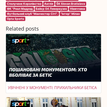
Сполучене Королівство
Англія
ŠK Slovan Bratislava
ФК "Реал Мадрид
Байєр 04 Леверкузен
Німеччина
Футбольний клуб "Манчестер Сіті".
"Інтер" Мілан
Opta Sports
Related posts
УВІЧНЕНІ У МОНУМЕНТІ: ПРИХИЛЬНИКИ БЕТІСА