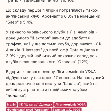
третю - італійський "Інтер" (10.9%).
До складу першої п'ятірки потрапляють також
англійський клуб "Арсенал" з 6.3% та німецький
"Баєр" з 5.4%.
У єдиного українського клубу в Лізі чемпіоів -
донецького "Шахтаря" шанси до здобуття
трофею, як і у ще восьми клубв, дорівнюють 0%.
А вихід "Шахтаря" до плей-офф Opta оцінила в
3.9% - другий найнижчий показник серед усіх
клубів після словацького "Слована" (1,2%).
Відкриття нового сезону Ліги чемпіонів УЄФА
відбудеться у вівторок, 17 вересня. На наступний
день розпочне свої виступи "Шахтар", який на
виїзді зустрінеться з італійським клубом
"Болонья".
Італія
ФК "Шахтар" Донецьк
Ліга чемпіонів УЄФА
Футбольний клуб "Арсенал".
Болонья Ф.К. 1909