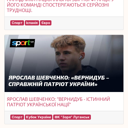
ЙОГО КОМАНДІ СПОСТЕРІГАЮТЬСЯ СЕРЙОЗНІ
ТРУДНОЩІ.
Спорт
Іспанія
Євро
ЯРОСЛАВ ШЕВЧЕНКО: "ВЕРНИДУБ - ІСТИННИЙ
ПАТРІОТ УКРАЇНСЬКОЇ НАЦІЇ"
Спорт
Кубок України
ФК "Зоря" Луганськ