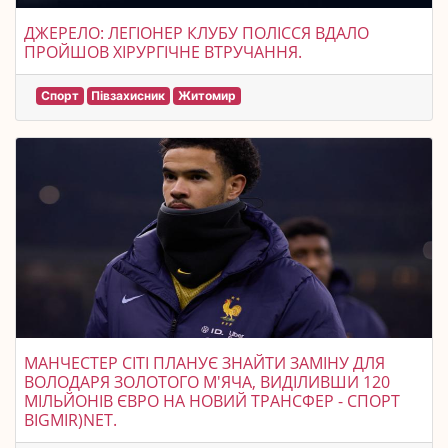
ДЖЕРЕЛО: ЛЕГІОНЕР КЛУБУ ПОЛІССЯ ВДАЛО
ПРОЙШОВ ХІРУРГІЧНЕ ВТРУЧАННЯ.
Спорт
Півзахисник
Житомир
МАНЧЕСТЕР СІТІ ПЛАНУЄ ЗНАЙТИ ЗАМІНУ ДЛЯ
ВОЛОДАРЯ ЗОЛОТОГО М'ЯЧА, ВИДІЛИВШИ 120
МІЛЬЙОНІВ ЄВРО НА НОВИЙ ТРАНСФЕР - СПОРТ
BIGMIR)NET.