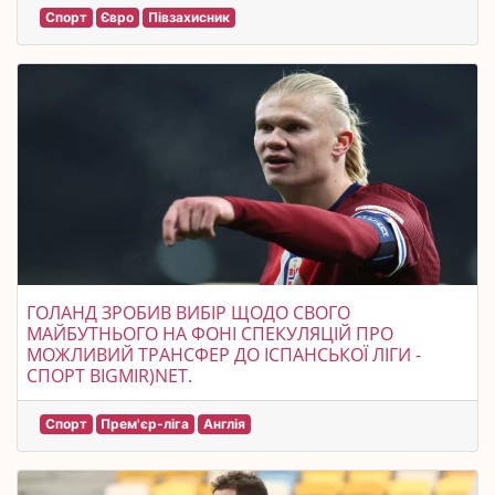
Спорт
Євро
Півзахисник
ГОЛАНД ЗРОБИВ ВИБІР ЩОДО СВОГО
МАЙБУТНЬОГО НА ФОНІ СПЕКУЛЯЦІЙ ПРО
МОЖЛИВИЙ ТРАНСФЕР ДО ІСПАНСЬКОЇ ЛІГИ -
СПОРТ BIGMIR)NET.
Спорт
Прем'єр-ліга
Англія