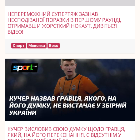
НЕПЕРЕМОЖНИЙ СУПЕРТЯЖ ЗАЗНАВ
НЕСПОДІВАНОЇ ПОРАЗКИ В ПЕРШОМУ РАУНДІ,
ОТРИМАВШИ ЖОРСТКИЙ НОКАУТ. ДИВІТЬСЯ
ВІДЕО!
Спорт
Мексика
Бокс
КУЧЕР ВИСЛОВИВ СВОЮ ДУМКУ ЩОДО ГРАВЦЯ,
ЯКИЙ, НА ЙОГО ПЕРЕКОНАННЯ, Є ВІДСУТНІМ У