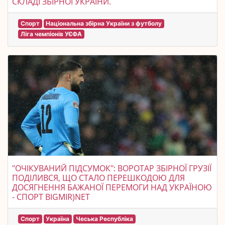
СКЛАДІ ЗБІРНОЇ УКРАЇНИ.
Спорт
Національна збірна України з футболу
Ліга чемпіонів УЄФА
"ОЧІКУВАНИЙ ПІДСУМОК": ВОРОТАР ЗБІРНОЇ ГРУЗІЇ
ПОДІЛИВСЯ, ЩО СТАЛО ПЕРЕШКОДОЮ ДЛЯ
ДОСЯГНЕННЯ БАЖАНОЇ ПЕРЕМОГИ НАД УКРАЇНОЮ
- СПОРТ BIGMIR)NET
Спорт
Україна
Чеська Республіка