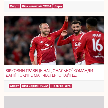
Спорт
Ліга чемпіонів УЄФА
Євро
ЗІРКОВИЙ ГРАВЕЦЬ НАЦІОНАЛЬНОЇ КОМАНДИ
ДАНІЇ ПОКИНЕ МАНЧЕСТЕР ЮНАЙТЕД.
Спорт
Ліга Європи УЄФА
Прем'єр-ліга